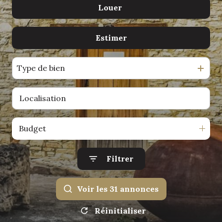
Louer
De l'ancien
location
De l'immo pro
gestion
Estimer
à l'année
locative
Type de bien
Budget
Filtrer
Voir les
31
annonces
Réinitialiser