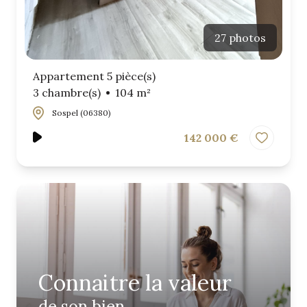
27 photos
Appartement 5 pièce(s)
3 chambre(s)
104 m²
Sospel (06380)
142 000 €
connaitre la valeur
de son bien