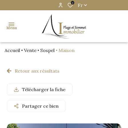
0
Fr
Menu
Accueil
Vente
Sospel
Maison
accueil
notre
Retour aux résultats
agence
acheter
Télécharger la fiche
vendre
Partager ce bien
biens
vendus