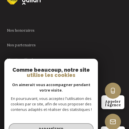
Nos honoraires
Nos partenaires
Mentions légales
Comme beaucoup, notre site
utilise les cookies
Admin
On aimerait vous accompagner pendant
Politique RGPD
votre visite.
En poursuivant, vous acceptez l'utilisation des
Appeler
cookies par ce site, afin de vous proposer des
Cookies
l'agence
contenus adaptés et réaliser des statistiques !
© 2026 | Tous droits réservés
PARAMÉTRER