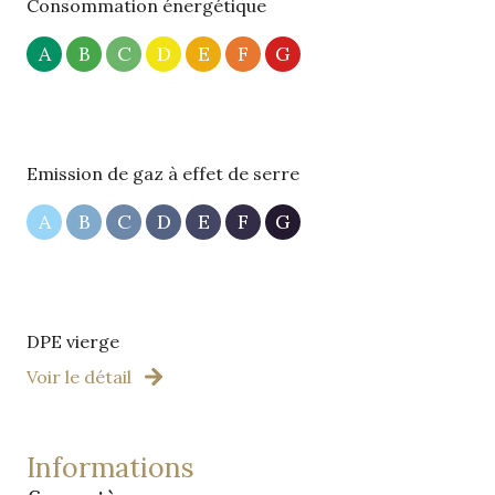
Consommation énergétique
A
B
C
D
E
F
G
Emission de gaz à effet de serre
A
B
C
D
E
F
G
DPE vierge
Voir le détail
informations