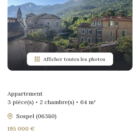
location
gestion
locative
Afficher toutes les photos
Appartement
3 pièce(s)
2 chambre(s)
64 m²
Sospel (06380)
195 000 €