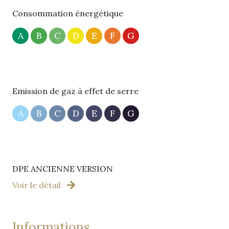
Consommation énergétique
A
B
C
D
E
F
G
Emission de gaz à effet de serre
A
B
C
D
E
F
G
DPE ANCIENNE VERSION
Voir le détail
informations