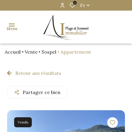
0
Fr
Menu
Accueil
Vente
Sospel
Appartement
accueil
notre
Retour aux résultats
agence
acheter
Partager ce bien
vendre
biens
Vendu
vendus