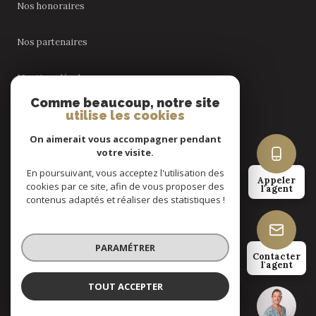
Nos honoraires
Nos partenaires
Mentions légales
Comme beaucoup, notre site
utilise les cookies
Admin
On aimerait vous accompagner pendant
Politique RGPD
votre visite.
En poursuivant, vous acceptez l'utilisation des
Appeler
cookies par ce site, afin de vous proposer des
Cookies
l'agent
contenus adaptés et réaliser des statistiques !
© 2026 | Tous droits réservés
PARAMÉTRER
Contacter
l'agent
Réalisé par
TOUT ACCEPTER
Nadia Fondan
Négociatrice