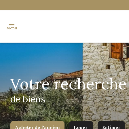
Menu
accueil
notre
agence
Votre recherche
acheter
de biens
vendre
biens
vendus
Acheter
de l'ancien
Louer
Estimer