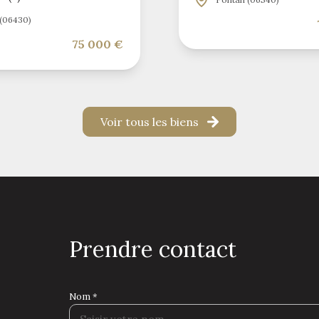
(06430)
75 000 €
Voir tous les biens
prendre contact
Nom *