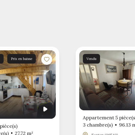
Prix en baisse
Vendu
Appartement 5 pièce(s
3 chambre(s)
96.13 
pièce(s)
e(s)
27.72 m²
Fontan (06540)