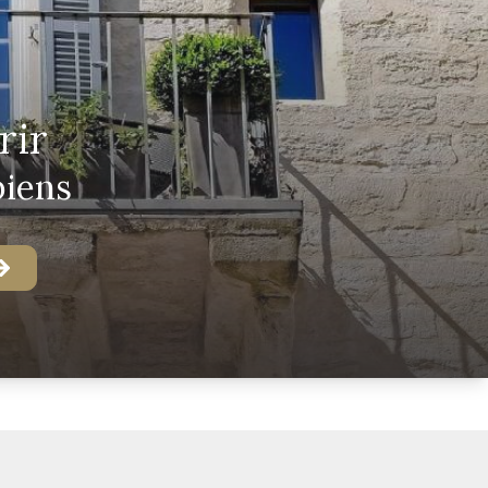
rir
biens