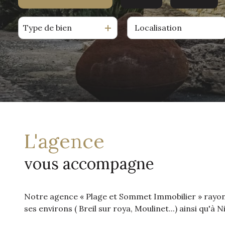
location
Type de bien
De l'ancien
à l'année
gestion
De l'immo pro
locative
l'agence
vous accompagne
Notre agence « Plage et Sommet Immobilier » rayon
ses environs ( Breil sur roya, Moulinet...) ainsi qu'à N