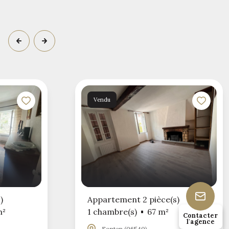
Vendu
)
Appartement 2 pièce(s)
m²
1 chambre(s)
67 m²
Contacter
l'agence
Fontan (06540)