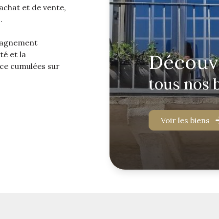
achat et de vente,
.
mpagnement
té et la
découv
nce cumulées sur
tous nos 
Voir les biens